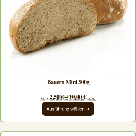
Bauern Mini 500g
2,50
€
–
10,00
€
B2B PREIS
Alle Preise exkl. der gesetzlichen MwSt.
Ausführung wählen ➔