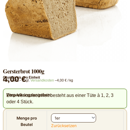
Gersterbrot 1000g
4,00 €
Grundpreis pro Einheit
– zzgl.
Versandkosten
–
4,00
€
/
kg
exkl. MwSt.
Verpackungsangaben:
Eine Verkaufseinheit besteht aus einer Tüte à 1, 2, 3
oder 4 Stück.
Gersterbrot
1000g
Menge pro
Menge
Beutel
Zurücksetzen