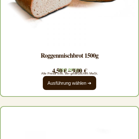
Roggenmischbrot 1500g
4,50
€
–
9,00
€
B2B PREIS
Alle Preise exkl. der gesetzlichen MwSt.
Ausführung wählen ➔