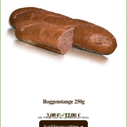
Roggenstange 250g
3,00
€
–
12,00
€
B2B PREIS
Alle Preise exkl. der gesetzlichen MwSt.
Ausführung wählen ➔