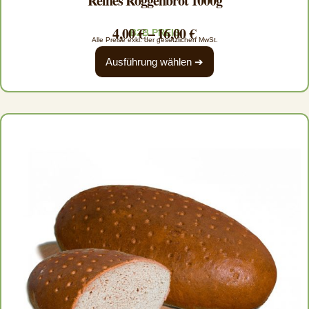
Reines Roggenbrot 1000g
4,00
€
–
16,00
€
B2B PREIS
Alle Preise exkl. der gesetzlichen MwSt.
Ausführung wählen ➔