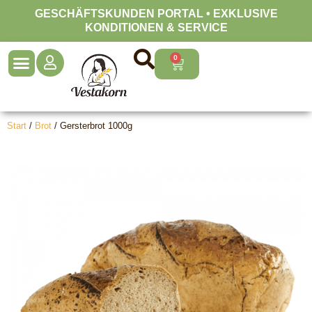
Zum
GESCHÄFTSKUNDEN PORTAL • EXKLUSIVE
Inhalt
KONDITIONEN & SERVICE
springen
0
Warenkorb
Start
/
Brot
/ Gersterbrot 1000g